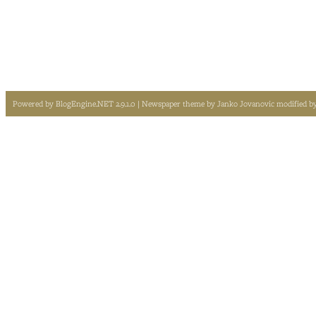
Powered by
BlogEngine.NET 2.9.1.0
| Newspaper theme by
Janko Jovanovic
modified b