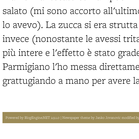
salato (mi sono accorto all'ulti
lo avevo). La zucca si era strutt
invece (nonostante le avessi tri
più intere e l'effetto è stato grad
Parmigiano l'ho messa direttamen
grattugiando a mano per avere la
Powered by
BlogEngine.NET 2.9.1.0
| Newspaper theme by
Janko Jovanovic
modified b