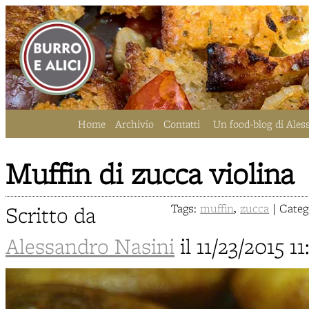
Home
Archivio
Contatti
Un food-blog di Ales
Muffin di zucca violina
Scritto da
Tags:
muffin
,
zucca
| Categ
Alessandro Nasini
il 11/23/2015 