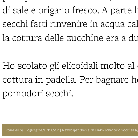
di sale e origano fresco. A parte
secchi fatti rinvenire in acqua c
la cottura delle zucchine era a du
Ho scolato gli elicoidali molto al 
cottura in padella. Per bagnare h
pomodori secchi.
Powered by
BlogEngine.NET 2.9.1.0
| Newspaper theme by
Janko Jovanovic
modified b