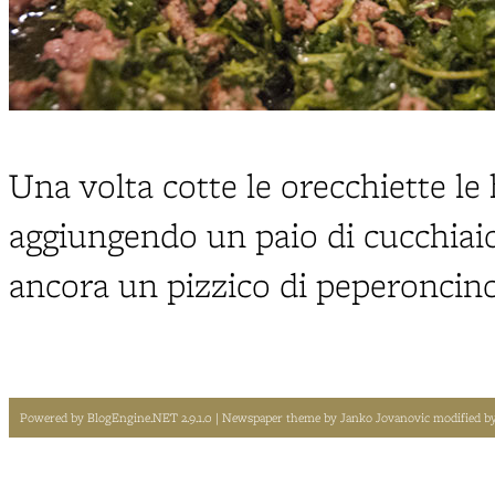
Una volta cotte le orecchiette le 
aggiungendo un paio di cucchiaio
ancora un pizzico di peperoncino
Powered by
BlogEngine.NET 2.9.1.0
| Newspaper theme by
Janko Jovanovic
modified b