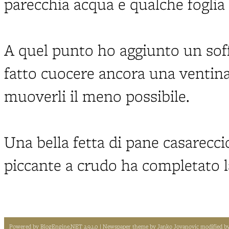
parecchia acqua e qualche foglia 
A quel punto ho aggiunto un soffr
fatto cuocere ancora una ventina
muoverli il meno possibile.
Una bella fetta di pane casarecci
piccante a crudo ha completato la
Powered by
BlogEngine.NET 2.9.1.0
| Newspaper theme by
Janko Jovanovic
modified b