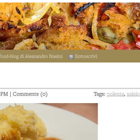
food-blog di Alessandro Nasini
Sottoscrivi
54 PM | Comments (0)
Tags:
polenta
,
salsi