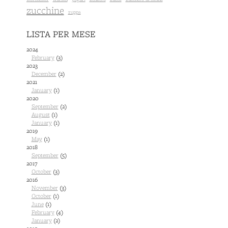
zucchine
zuppa
LISTA PER MESE
2024
February
(3)
2023
December
(2)
2021
January
(1)
2020
September
(2)
August
(1)
January
(1)
2019
May
(1)
2018
September
(5)
2017
October
(3)
2016
November
(3)
October
(1)
June
(1)
February
(4)
January
(2)