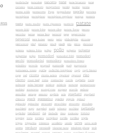
pane
pancetta
panbrioche
pancakes
pane bruscato
pane
to
carasau
pane cunzato
pangrattato
panini
panino
panna
paprika
panna acida
pannacotta
Papa
pappadums
paranza
parmigiana
parmigiano
parmigiano reggiano
pasqua
passata
patate
pasta
 RSS
pasta madre
pasta ripassata
pasticcio
patate dolci
patate fritte
patate olive
patate. forno
pecora
pecorino
penne
penne lisce
pennoni
pepe
peperoncino
peperoni
pere kaiser
pesto
petto
philadelphia
piccante
pietrantoni
pilaf
pimento
pinoli
piselli
pita
pizza
platanos
pollo
polpette
polenta
polenta fritta
polipo
polpetta
pomodori
pomodori
polpettine
polpo
pomodori fritti
secchi
pomodorini
pomodoro
pomodoro fresco
primitivo
provola
prugnoli
puntarelle
purè
purgatorio
puttanesca. tonno
quiche
radicchio trevigiano
ragù
ragù bianco
riso
ricotta
rape
red
ricotta salata
rigationi
rigatoni
risotto
roast beef
roma
rosmarino
rucola
rughetta
ruote
salmone
salsa bernese
salsicce
salsiccia
samone
sanmarzano
sashimi
scamorza
scampi rosa
scapece
scarola
sedano
spaghetti
semolino
senape
sesamo
sogliola
soia
spaghetti
speck
spezzatino
chitarra
spiedini
spigola
spinaci
spinacini
spinacino
straccetti
stracchino
stracotto
strauben
tagliatelle
succhietti
sugo
surgelati
sushi
tabasco
tacchino
tandoori
tonno
tagliolini
thè
timballo
timo
tonkatsu
topping
torta
tortiera
tortiglioni
tortilla
tortillas
triglia
uova
trippa
trippatina
tristezza
uccelletto
umido
uova sode
verdure
uvetta
vermicelli
vianone nano
windows phone
wok
worchester
wurstel
yogurt
zenzero
zucca
zucchero di canna