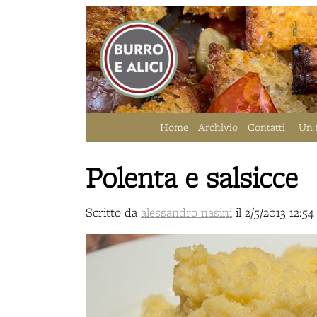
Home
Archivio
Contatti
Un 
Polenta e salsicce
Scritto da
alessandro nasini
il 2/5/2013 12: