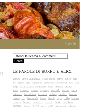
Sign in
LE PAROLE DI BURRO E ALICI
cce
|
aceto balsamico
aglio
acciuga
acqua pazza
activia
aglio
alici
bio
agretti
agro
agrodolce
albicocche
aldo fabrizi
alto
amatriciana
adige
americano
aneto
annurca
arancio
avocado
arista
arrostino
arrosto
asparagi
baccalà
bacon
basilico
balsamico
barbabietole
barbecue
barbera
basmati
bavette
bbq
besciamella
bianca
bietola
bigoli
bollito
braciola
branzino
brasato
broccoletti
broccolo
brodo
bruschetta
bucatini
burro
bufala
cacio
caffè
calamarata
calamari