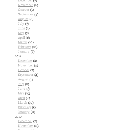
December
(7)
November
(6)
October
(5)
September
(4)
August
(6)
July
(7)
June
(3)
May
(5)
April
(6)
March
(10)
February
(10)
January
(6)
2011
December
(2)
November
(4)
October
(7)
September
(4)
August
(1)
July
(8)
June
(7)
May
(15)
April
(4)
March
(10)
February
(5)
January
(11)
2010
December
(7)
November
(11)