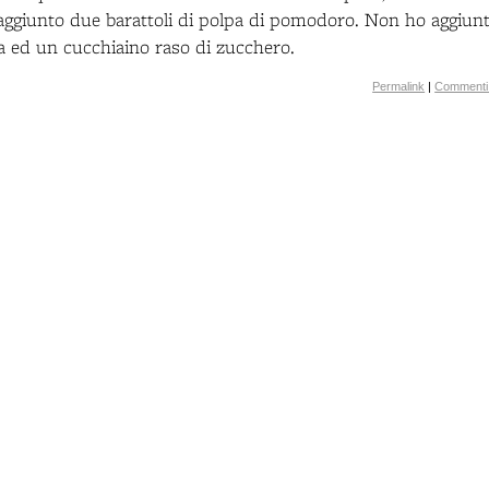
e aggiunto due barattoli di polpa di pomodoro. Non ho aggiun
 ed un cucchiaino raso di zucchero.
Permalink
|
Commenti