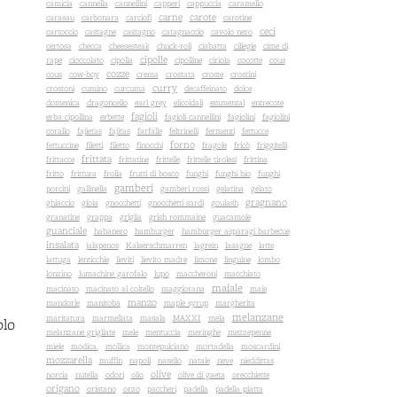
camicia
cannella
cannellini
capperi
cappuccia
caramello
carne
carote
carasau
carbonara
carciofi
carotine
ceci
cartoccio
castagne
castagno
catagnaccio
cavolo nero
certosa
checca
cheesesteak
chuck-roll
ciabatta
ciliegie
cime di
cipolle
rape
cioccolato
cipolla
cipolline
ciriola
cocotte
cous
cozze
cous
cow-boy
crema
crostata
croste
crostini
curry
crostoni
cumino
curcuma
decaffeinato
dolce
domenica
dragoncello
earl grey
elicoidali
emmental
entrecote
fagioli
erba cipollina
erbette
fagioli cannellini
fagiolini
fagiolini
corallo
fajietas
fajitas
farfalle
feltrinelli
fermenti
fettucce
forno
fettuccine
filetti
filetto
finocchi
fragole
fricò
friggitelli
frittata
frittacce
frittatine
frittelle
frittelle tirolesi
frittina
fritto
frittura
frolla
frutti di bosco
funghi
funghi bio
funghi
gamberi
porcini
gallinella
gamberi rossi
gelatina
gelato
gragnano
ghiaccio
gioia
gnocchetti
gnocchetti sardi
goulash
granatine
grappa
griglia
grish rommaine
guacamole
guanciale
habanero
hamburger
hamburger asparagi barbecue
insalata
jalapenos
Kaiserschmarren
lagrein
lasagne
latte
lattuga
lenticchie
lieviti
lievito madre
limone
linguine
lombo
lonzino
lumachine garofalo
lupo
maccheroni
macchiato
maiale
macinato
macinato al coltello
maggiorana
mais
manzo
mandorle
manitoba
maple syrup
margherita
melanzane
maritatura
marmellata
masala
MAXXI
mela
olo
melanzane grigliate
mele
mentuccia
meringhe
mezzepenne
miele
modica.
mollica
montepulciano
mortadella
moscardini
mozzarella
muffin
napoli
nasello
natale
neve
nieddittas
olive
norcia
nutella
odori
olio
olive di gaeta
orecchiette
origano
oristano
orzo
paccheri
padella
padella piatta