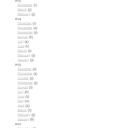
2015
November
(1)
March
(5)
February
(5)
2014
December
(1)
November
(2)
September
(2)
August
(6)
July
(4)
June
(1)
March
(2)
February
(2)
January
(3)
2013
December
(2)
November
(2)
October
(3)
September
(3)
August
(2)
July
(6)
June
(2)
May
(11)
April
(4)
March
(7)
February
(5)
January
(8)
2012