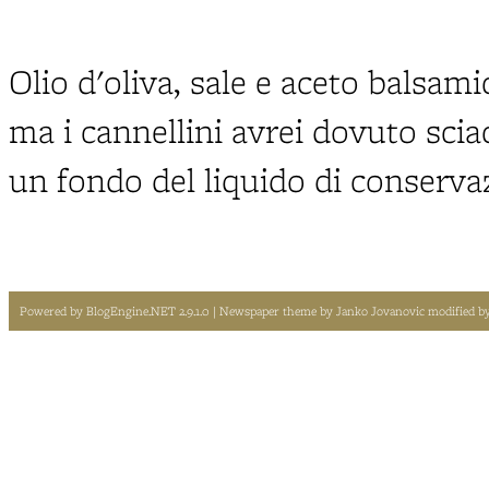
Olio d'oliva, sale e aceto balsam
ma i cannellini avrei dovuto scia
un fondo del liquido di conserva
Powered by
BlogEngine.NET 2.9.1.0
| Newspaper theme by
Janko Jovanovic
modified b