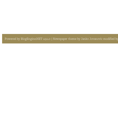
Powered by
BlogEngine.NET 2.9.1.0
| Newspaper theme by
Janko Jovanovic
modified b