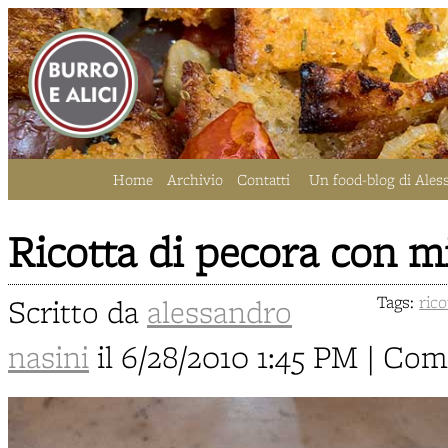
Home
Archivio
Contatti
Un food-blog di Ales
Ricotta di pecora con m
Scritto da
alessandro
Tags:
rico
nasini
il 6/28/2010 1:45 PM | Co