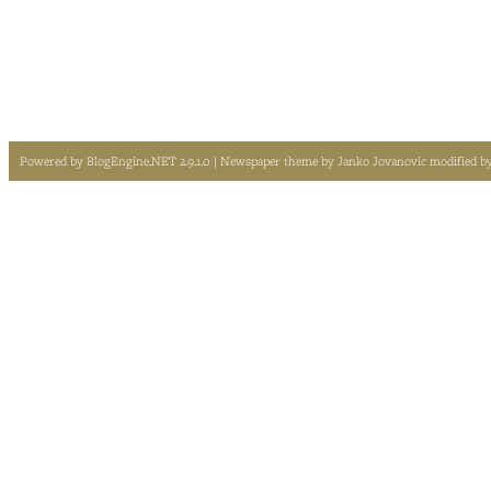
Powered by
BlogEngine.NET 2.9.1.0
| Newspaper theme by
Janko Jovanovic
modified b