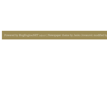
Powered by
BlogEngine.NET 2.9.1.0
| Newspaper theme by
Janko Jovanovic
modified b