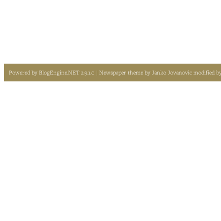
Powered by
BlogEngine.NET 2.9.1.0
| Newspaper theme by
Janko Jovanovic
modified b