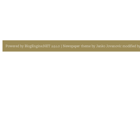
Powered by
BlogEngine.NET 2.9.1.0
| Newspaper theme by
Janko Jovanovic
modified b