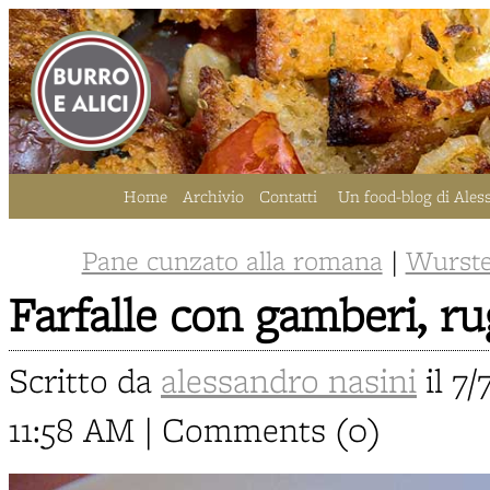
Home
Archivio
Contatti
Un food-blog di Ales
Pane cunzato alla romana
|
Wurstel
Farfalle con gamberi, ru
Scritto da
alessandro nasini
il 7/
11:58 AM | Comments (0)