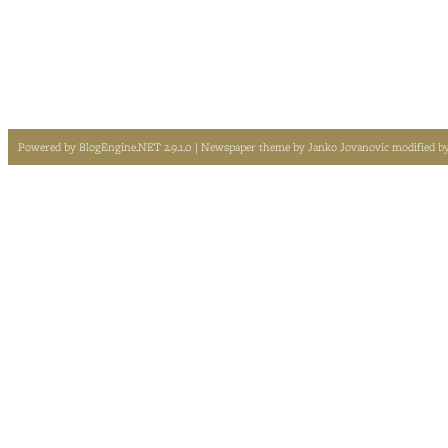
Powered by
BlogEngine.NET 2.9.1.0
| Newspaper theme by
Janko Jovanovic
modified b