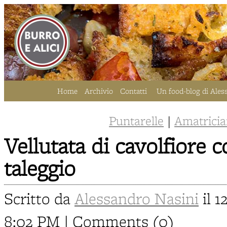
Home
Archivio
Contatti
Un food-blog di Ales
Puntarelle
|
Amatrici
Vellutata di cavolfiore c
taleggio
Scritto da
Alessandro Nasini
il 1
8:02 PM | Comments (0)