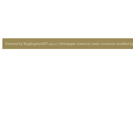
Powered by
BlogEngine.NET 2.9.1.0
| Newspaper theme by
Janko Jovanovic
modified b