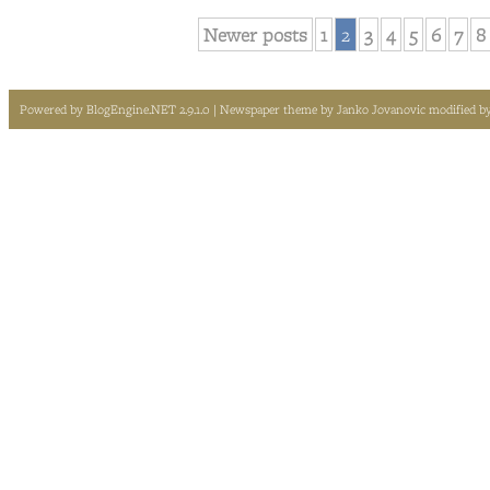
Newer posts
1
2
3
4
5
6
7
8
Powered by
BlogEngine.NET 2.9.1.0
| Newspaper theme by
Janko Jovanovic
modified b